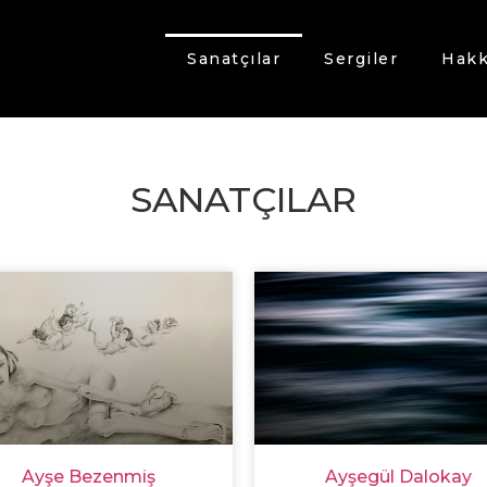
Sanatçılar
Sergiler
Hakk
SANATÇILAR
Ayşe Bezenmiş
Ayşegül Dalokay