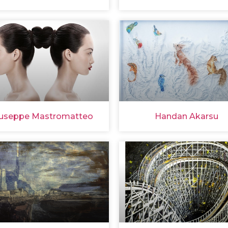
useppe Mastromatteo
Handan Akarsu