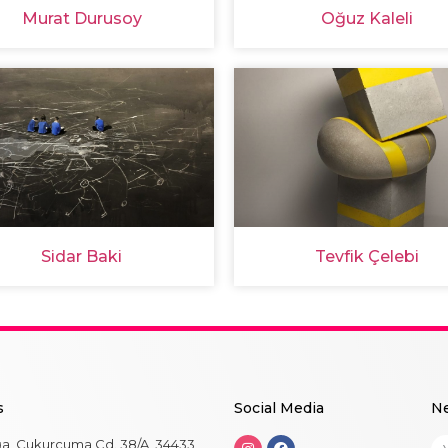
Murat Durusoy
Oğuz Kaleli
Sidar Baki
Tevfik Çelebi
s
Social Me
dia
Ne
ğa, Çukurcuma Cd. 38/A, 34433